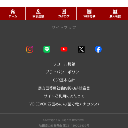
ホーム
取扱店舗
カタログ
WEB見積
購入相談
サイトマップ
お店を探す
店舗一覧 >>
・大館店
リコール情報
・鹿角支店
プライバシーポリシー
・鷹巣店
CSR基本方針
・能代店
・秋田北店
暴力団等反社会的勢力排除宣言
・新国道中央店
サイトご利用にあたって
・臨海本店
VOICEVOX:四国めたん(留守電アナウンス)
・秋田南支店
・大曲店
・角館店
Copyright All Rights Reserved.
・横手店
秋田県公安委員会 第231130002469号