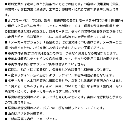
■燃料消費率は定められた試験条件のもとでの値です。お客様の使用環境（気象、
渋滞等）や運転方法（急発進、エアコン使用等）に応じて燃料消費率は異なりま
す。
■WLTCモードは、市街地、郊外、高速道路の各走行モードを平均的な使用時間配分
で構成した国際的な走行モードです。市街地モードは、信号や渋滞等の影響を受け
る比較的低速な走行を想定し、郊外モードは、信号や渋滞等の影響をあまり受けな
い走行を想定、高速道路モードは、高速道路等での走行を想定しています。
■「メーカーオプション」「設定あり」はご注文時に申し受けます。メーカーの工
場で装着するため、ご注文後はお受けできませんのでご了承ください。
■車両本体価格は’26年8月現在のもので、予告なく変更となる場合があります。
■車両本体価格はタイヤパンク応急修理キット、タイヤ交換用工具付の価格です。
■車両本体価格にはオプション価格は含まれていません。
■保険料、税金（除く消費税）、登録料などの諸費用は別途申し受けます。
■自動車リサイクル法の施行により、リサイクル料金が別途必要となります。
■ボディカラーおよび内装色は撮影の条件や、ご覧になる画面で実際の色とは異な
って見えることがあります。また、実車においてもご覧になる環境（屋内外、光の
角度等）により、ボディカラーの見え方は異なります。
■写真は機能説明のために各ランプを点灯したものです。実際の走行状態を示すも
のではありません。
■写真は機能説明のためにボディの一部を切断したカットモデルです。
■画面はハメ込み合成です。
■一部の写真は合成・イメージです。