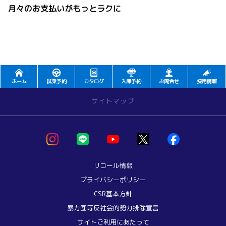
月々のお支払いがもっとラクに
ホーム
試乗予約
カタログ
入庫予約
お問合せ
採用情報
サイトマップ
お店を探す
店舗一覧 >>
・大館店
リコール情報
・鹿角支店
プライバシーポリシー
・鷹巣店
CSR基本方針
・能代店
・秋田北店
暴力団等反社会的勢力排除宣言
・新国道中央店
サイトご利用にあたって