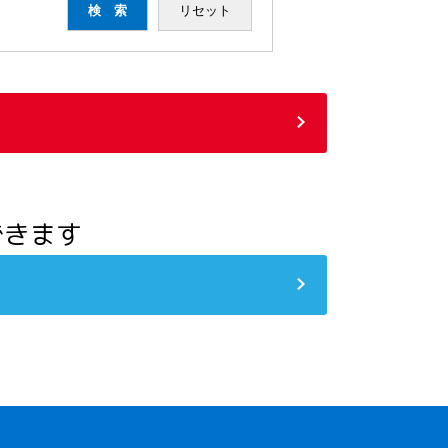
検 索
リセット
できます