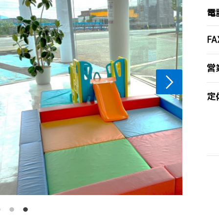
電
FA
営
定