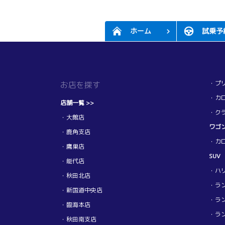
ホーム
試乗予
・プ
お店を探す
・カ
店舗一覧 >>
・ク
・大館店
ワゴ
・鹿角支店
・カ
・鷹巣店
SUV
・能代店
・ハ
・秋田北店
・ラン
・新国道中央店
・ラン
・臨海本店
・ラン
・秋田南支店