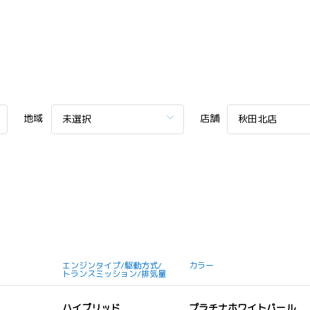
地域
店舗
未選択
秋田北店
エンジンタイプ/駆動方式/
カラー
トランスミッション/排気量
ハイブリッド
プラチナホワイトパール