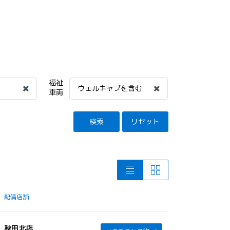
福祉
ウェルキャブを含む
車両
検索
リセット
配備店舗
秋田北店