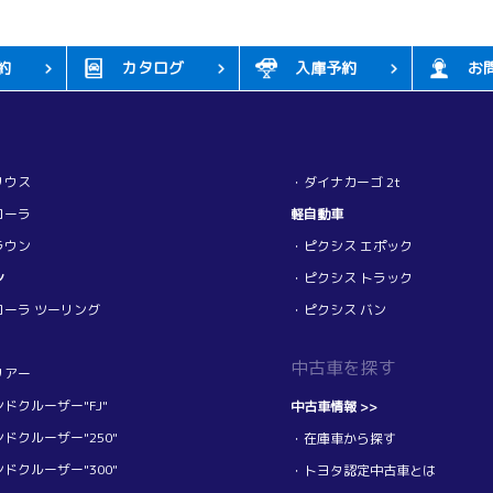
約
カタログ
入庫予約
お
リウス
・ダイナカーゴ 2t
ローラ
軽自動車
ラウン
・ピクシス エポック
ン
・ピクシス トラック
ローラ ツーリング
・ピクシス バン
中古車を探す
リアー
ドクルーザー"FJ"
中古車情報 >>
ドクルーザー"250"
・在庫車から探す
ドクルーザー"300"
・トヨタ認定中古車とは