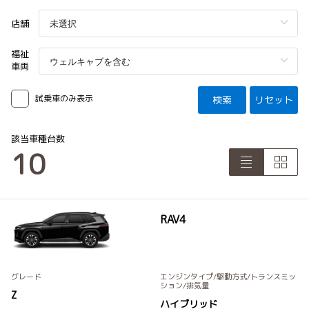
店舗
福祉
車両
試乗車のみ表示
検索
リセット
該当車種台数
10
RAV4
グレード
エンジンタイプ
/駆動方式/
トランスミッ
ション
/排気量
Z
ハイブリッド