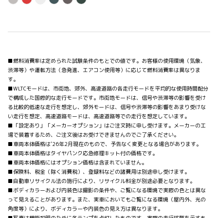
■燃料消費率は定められた試験条件のもとでの値です。お客様の使用環境（気象、
渋滞等）や運転方法（急発進、エアコン使用等）に応じて燃料消費率は異なりま
す。
■WLTCモードは、市街地、郊外、高速道路の各走行モードを平均的な使用時間配分
で構成した国際的な走行モードです。市街地モードは、信号や渋滞等の影響を受け
る比較的低速な走行を想定し、郊外モードは、信号や渋滞等の影響をあまり受けな
い走行を想定、高速道路モードは、高速道路等での走行を想定しています。
■「設定あり」「メーカーオプション」はご注文時に申し受けます。メーカーの工
場で装着するため、ご注文後はお受けできませんのでご了承ください。
■車両本体価格は'26年2月現在のもので、予告なく変更となる場合があります。
■車両本体価格はタイヤパンク応急修理キット付の価格です。
■車両本体価格にはオプション価格は含まれていません。
■保険料、税金（除く消費税）、登録料などの諸費用は別途申し受けます。
■自動車リサイクル法の施行により、リサイクル料金が別途必要となります。
■ボディカラーおよび内装色は撮影の条件や、ご覧になる環境で実際の色とは異な
って見えることがあります。また、実車においてもご覧になる環境（屋内外、光の
角度等）により、ボディカラーや内装色の見え方は異なります。
■写真は機能説明のために各ランプを点灯したものです。実際の走行状態を示すも