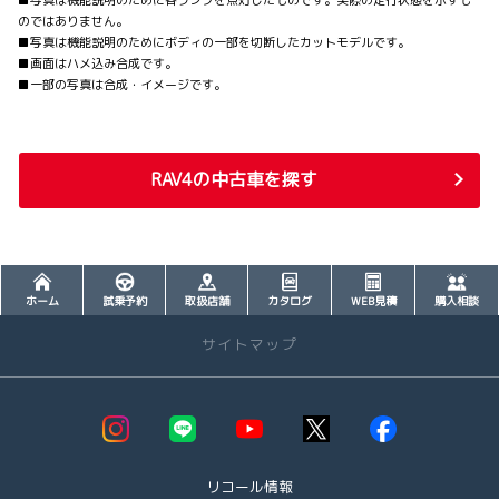
のではありません。
■写真は機能説明のためにボディの一部を切断したカットモデルです。
■画面はハメ込み合成です。
■一部の写真は合成・イメージです。
RAV4の中古車を探す
ホーム
試乗予約
取扱店舗
カタログ
WEB見積
購入相談
サイトマップ
お店を探す
店舗一覧 >>
・大館店
リコール情報