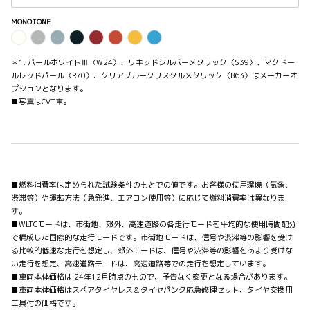
MONOTONE
＊1. パールホワイトⅢ〈W24〉、リキッドシルバーメタリック〈S39〉、マタドー
ルレッドパール〈R70〉、クリアブルークリスタルメタリック〈B63〉はメーカーオ
プションとなります。
■写真はCVT車。
■燃料消費率は定められた試験条件のもとでの値です。お客様の使用環境（気象、
渋滞等）や運転方法（急発進、エアコン使用等）に応じて燃料消費率は異なりま
す。
■WLTCモードは、市街地、郊外、高速道路の各走行モードを平均的な使用時間配分
で構成した国際的な走行モードです。市街地モードは、信号や渋滞等の影響を受け
る比較的低速な走行を想定し、郊外モードは、信号や渋滞等の影響をあまり受けな
い走行を想定、高速道路モードは、高速道路等での走行を想定しています。
■車両本体価格は'24年12月時点のもので、予告なく変更となる場合があります。
■車両本体価格はスペアタイヤレス＆タイヤパンク応急修理セット、タイヤ交換用
工具付の価格です。