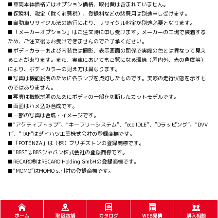
■車両本体価格にはオプション価格、取付費は含まれていません。
■保険料、税金（除く消費税）、登録料などの諸費用は別途申し受けます。
■自動車リサイクル法の施行により、リサイクル料金が別途必要となります。
■「メーカーオプション」はご注文時に申し受けます。メーカーの工場で装着する
ため、ご注文後はお受けできませんのでご了承ください。
■ボディカラーおよび内装色は撮影、表示画面の関係で実際の色とは異なって見え
ることがあります。また、実車においてもご覧になる環境（屋内外、光の角度等）
により、ボディカラーの見え方は異なります。
■写真は機能説明のために各ランプを点灯したものです。実際の走行状態を示すも
のではありません。
■写真は機能説明のためにボディの一部を切断したカットモデルです。
■画面はハメ込み合成です。
■一部の写真は合成・イメージです。
■“アクティブトップ”、“キーフリーシステム”、“eco IDLE”、“Dラッピング”、“DVV
T”、“TAF”はダイハツ工業株式会社の登録商標です。
■「POTENZA」は（株）ブリヂストンの登録商標です。
■“BBS”はBBSジャパン株式会社の登録商標です。
■RECARO®はRECARO Holding GmbHの登録商標です。
■“MOMO”はMOMO s.r.l社の登録商標です。
ホーム
取扱店舗
カタログ
WEB見積
購入相談