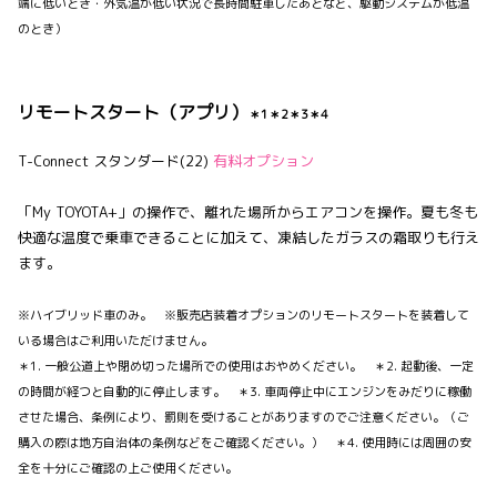
端に低いとき・外気温が低い状況で長時間駐車したあとなど、駆動システムが低温
のとき）
リモートスタート（アプリ）
＊1＊2＊3＊4
T-Connect スタンダード(22)
有料オプション
「My TOYOTA+」の操作で、離れた場所からエアコンを操作。夏も冬も
快適な温度で乗車できることに加えて、凍結したガラスの霜取りも行え
ます。
※ハイブリッド車のみ。 ※販売店装着オプションのリモートスタートを装着して
いる場合はご利用いただけません。
＊1. 一般公道上や閉め切った場所での使用はおやめください。 ＊2. 起動後、一定
の時間が経つと自動的に停止します。 ＊3. 車両停止中にエンジンをみだりに稼働
させた場合、条例により、罰則を受けることがありますのでご注意ください。（ご
購入の際は地方自治体の条例などをご確認ください。） ＊4. 使用時には周囲の安
全を十分にご確認の上ご使用ください。