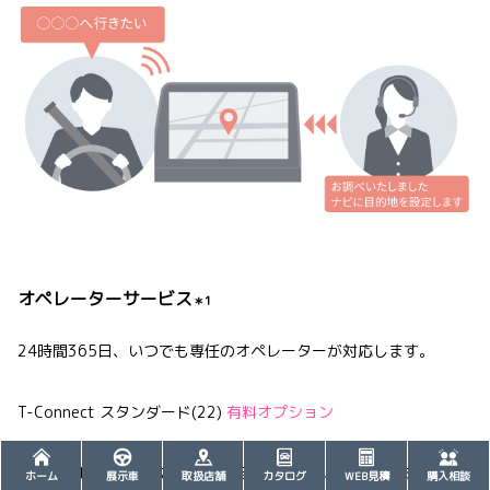
オペレーターサービス
＊1
24時間365日、いつでも専任のオペレーターが対応します。
T-Connect スタンダード(22)
有料オプション
行きたい場所や知りたい情報を伝えるだけで、オペレーターがお
ホーム
展示車
取扱店舗
カタログ
WEB見積
購入相談