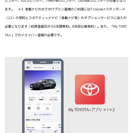
レンダー、iOSカレンダー、TimeTreeカレンダー、Outlookカレンダーが対象となり
ます。 ＊3. 車載ナビのおでかけプラン連携のご利用にはT-Connectスタンダード
（22）の契約とコネクティッドナビ（車載ナビ有）のオプションサービスに加入が
必要となります（初度登録日から5年間無料。6年目以降有料）。また、「My TOYO
TA+」でのドライバー登録が必要です。