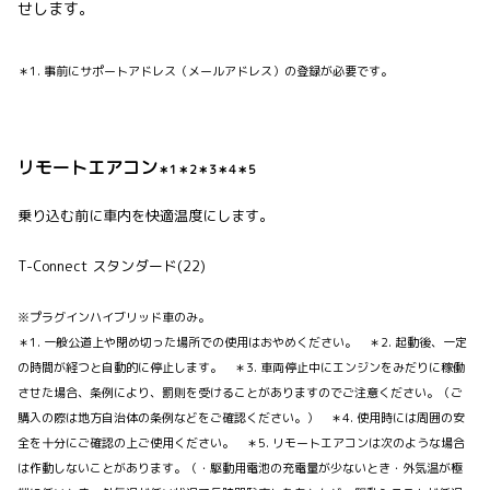
せします。
＊1. 事前にサポートアドレス（メールアドレス）の登録が必要です。
リモートエアコン
＊1＊2＊3＊4＊5
乗り込む前に車内を快適温度にします。
T-Connect スタンダード(22)
※プラグインハイブリッド車のみ。
＊1. 一般公道上や閉め切った場所での使用はおやめください。 ＊2. 起動後、一定
の時間が経つと自動的に停止します。 ＊3. 車両停止中にエンジンをみだりに稼働
させた場合、条例により、罰則を受けることがありますのでご注意ください。（ご
購入の際は地方自治体の条例などをご確認ください。） ＊4. 使用時には周囲の安
全を十分にご確認の上ご使用ください。 ＊5. リモートエアコンは次のような場合
は作動しないことがあります。（・駆動用電池の充電量が少ないとき・外気温が極