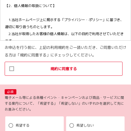
【2．個人情報の取扱について】
1.当社ホームページ上に掲示する「プライバシー・ポリシー」に基づき、
適切に取り扱うものとします。
2.当社が取得したお客様の個人情報は、以下の目的で利用させていただき
ます。
お申込を行う前に、上記の利用規約をご一読いただき、ご同意いただけ
(1)お客様リクエストに対応するにあたって問題が発生した場合の確認・
る方は「規約に同意する」にチェックしてください。
連絡
(2)お客様から照会があった場合のリクエスト情報の確認
規約に同意する
(3)お客様に不利益を与えないために行う、お客様に対する迅速なご連絡
（電子メール、電話、郵送によるご連絡）
(4)当社で取り扱っている商品・サービスなどに関する営業上のご案内
(5)商品の企画・開発あるいはお客様満足向上策などの検討のためのお客
必須
様アンケート調査の実施
電子メール等による各種イベント・キャンペーンおよび商品・サービスに関
する案内について、「希望する」「希望しない」のいずれかを選択して先に
お進みください。
【3．推奨環境について】
1.当社の推奨するインターネット環境にてお申込みをお願いします。推奨
希望する
希望しない