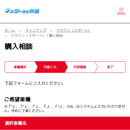
MENU
ホーム
ラインアップ
クラウン（スポーツ）
クラウン（スポーツ） | 購入相談
購入相談
車種選択
内容入力
内容確認
完了
下記フォームにご入力ください。
ご希望車種
※『”』、『"』、『'』、『,』、『?』、TAB、はシステム上入力いただけませ
ん。予めご了承ください。
選択車種名