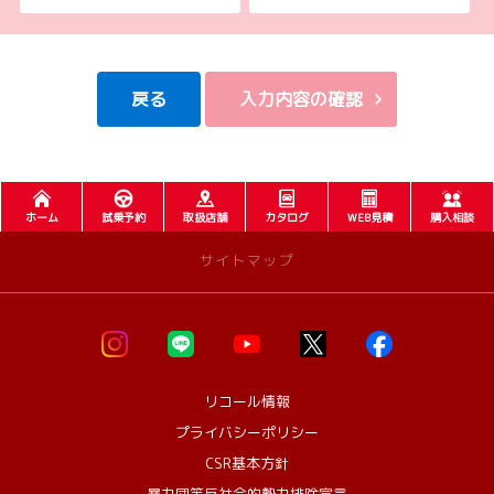
以外の環境によって発生した情報の不備や
それに伴う連絡の不徹底については責任を負いかねますので、あらかじ
めご了承ください。
なお、不具合の生じたデータについてはお客様にお断り無く削除させて
戻る
入力内容の確認
いただく場合がございます。
※推奨環境についてはTOYOTAメーカーサイト「ご利用にあたって」を参
照ください。
ホーム
試乗予約
取扱店舗
カタログ
WEB見積
購入相談
【4．規約について】
サイトマップ
1.本規約は事前の告知なく変更することがあります。変更した内容は本ペ
ージにてご確認いただくものとします。
お店を探す
店舗一覧 >>
【トヨタ自動車への個人情報の第三者提供について】
・大館店
1.当社が取得したお客様の個人情報（本リクエストフォームよりご入力いた
リコール情報
・鹿角支店
だいた氏名、住所、電話番号、メールアドレスを含む本リクエストの内容、
プライバシーポリシー
・鷹巣店
当ウェブサイトの閲覧情報）は、本リクエストフォームのシステムに不具合
CSR基本方針
・能代店
等が生じた場合に限り、原因調査・復旧の目的でシステムを管理するトヨタ
・秋田北店