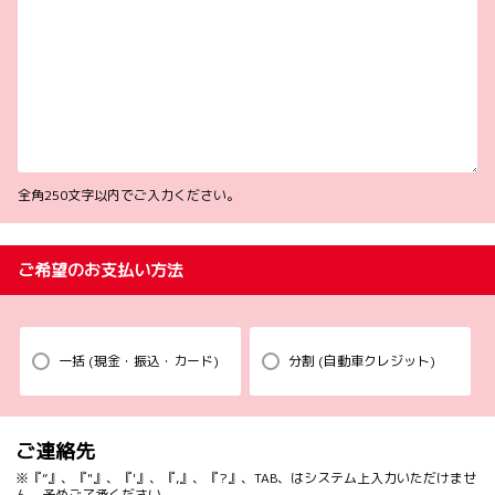
全角250文字以内でご入力ください。
ご希望のお支払い方法
一括 (現金・振込・カード)
分割 (自動車クレジット)
ご連絡先
※『”』、『"』、『'』、『,』、『?』、TAB、はシステム上入力いただけませ
ん。予めご了承ください。