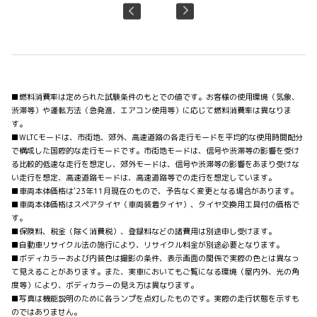
■燃料消費率は定められた試験条件のもとでの値です。お客様の使用環境（気象、
渋滞等）や運転方法（急発進、エアコン使用等）に応じて燃料消費率は異なりま
す。
■WLTCモードは、市街地、郊外、高速道路の各走行モードを平均的な使用時間配分
で構成した国際的な走行モードです。市街地モードは、信号や渋滞等の影響を受け
る比較的低速な走行を想定し、郊外モードは、信号や渋滞等の影響をあまり受けな
い走行を想定、高速道路モードは、高速道路等での走行を想定しています。
■車両本体価格は'23年11月現在のもので、予告なく変更となる場合があります。
■車両本体価格はスペアタイヤ（車両装着タイヤ）、タイヤ交換用工具付の価格で
す。
■保険料、税金（除く消費税）、登録料などの諸費用は別途申し受けます。
■自動車リサイクル法の施行により、リサイクル料金が別途必要となります。
■ボディカラーおよび内装色は撮影の条件、表示画面の関係で実際の色とは異なっ
て見えることがあります。また、実車においてもご覧になる環境（屋内外、光の角
度等）により、ボディカラーの見え方は異なります。
■写真は機能説明のために各ランプを点灯したものです。実際の走行状態を示すも
のではありません。