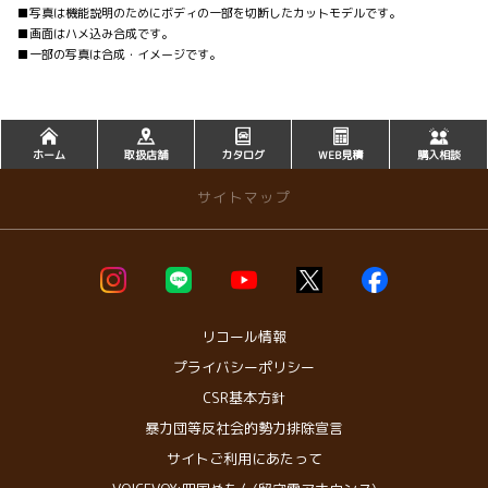
■写真は機能説明のためにボディの一部を切断したカットモデルです。
■画面はハメ込み合成です。
■一部の写真は合成・イメージです。
ホーム
取扱店舗
カタログ
WEB見積
購入相談
サイトマップ
お店を探す
店舗一覧 >>
・大館店
リコール情報
・鹿角支店
プライバシーポリシー
・鷹巣店
CSR基本方針
・能代店
・秋田北店
暴力団等反社会的勢力排除宣言
・新国道中央店
サイトご利用にあたって
・臨海本店