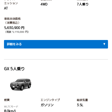
ミッション
4WD
7人乗り
AT
車両本体価格
（消費税込）
5,630,900 円
（税抜 5,119,000 円）
詳細をみる
GX 5人乗り
燃費
エンジンタイプ
総排気量
ガソリン
3.5L
WLTCモード
8.0km/L