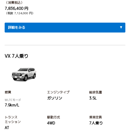
（消費税込）
7,836,400 円
（税抜 7,124,000 円）
詳細をみる
VX 7人乗り
燃費
エンジンタイプ
総排気量
ガソリン
3.5L
WLTCモード
7.9km/L
トランス
駆動方式
乗車定員
ミッション
4WD
7人乗り
AT