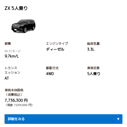
ZX 5人乗り
燃費
エンジンタイプ
総排気量
ディーゼル
3.3L
WLTCモード
9.7km/L
トランス
駆動方式
乗車定員
ミッション
4WD
5人乗り
AT
車両本体価格
（消費税込）
7,736,300 円
（税抜 7,033,000 円）
詳細をみる