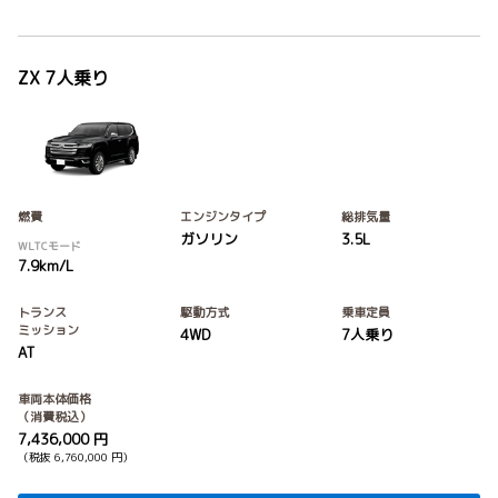
ZX 7人乗り
燃費
エンジンタイプ
総排気量
ガソリン
3.5L
WLTCモード
7.9km/L
トランス
駆動方式
乗車定員
ミッション
4WD
7人乗り
AT
車両本体価格
（消費税込）
7,436,000 円
（税抜 6,760,000 円）