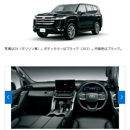
写真はZX（ガソリン車）。ボディカラーはブラック〈202〉。内装色はブラック。