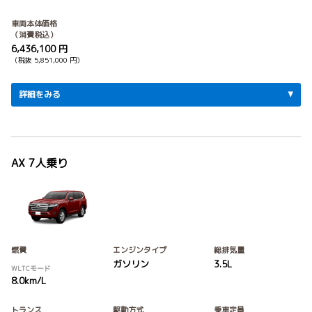
車両本体価格
（消費税込）
6,436,100 円
（税抜 5,851,000 円）
詳細をみる
AX 7人乗り
燃費
エンジンタイプ
総排気量
ガソリン
3.5L
WLTCモード
8.0km/L
トランス
駆動方式
乗車定員