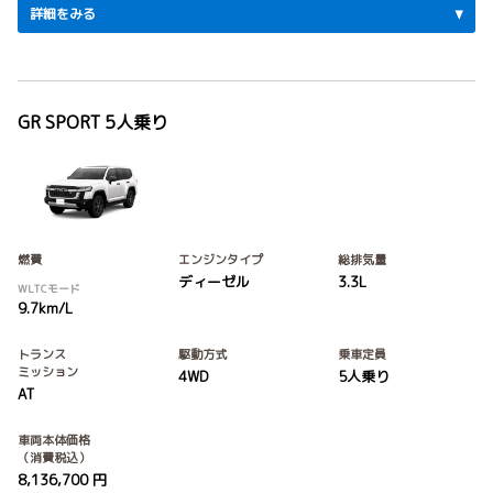
詳細をみる
GR SPORT 5人乗り
燃費
エンジンタイプ
総排気量
ディーゼル
3.3L
WLTCモード
9.7km/L
トランス
駆動方式
乗車定員
ミッション
4WD
5人乗り
AT
車両本体価格
（消費税込）
8,136,700 円