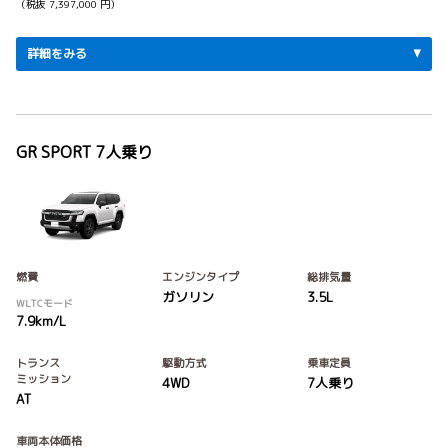
（税抜 7,397,000 円）
詳細をみる
GR SPORT 7人乗り
燃費
エンジンタイプ
総排気量
ガソリン
3.5L
WLTCモード
7.9km/L
トランス
駆動方式
乗車定員
ミッション
4WD
7人乗り
AT
車両本体価格