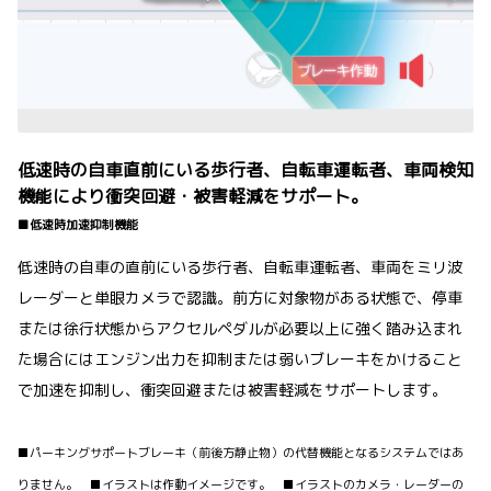
低速時の自車直前にいる歩行者、自転車運転者、車両検知
機能により衝突回避・被害軽減をサポート。
■低速時加速抑制機能
低速時の自車の直前にいる歩行者、自転車運転者、車両をミリ波
レーダーと単眼カメラで認識。前方に対象物がある状態で、停車
または徐行状態からアクセルペダルが必要以上に強く踏み込まれ
た場合にはエンジン出力を抑制または弱いブレーキをかけること
で加速を抑制し、衝突回避または被害軽減をサポートします。
■パーキングサポートブレーキ（前後方静止物）の代替機能となるシステムではあ
りません。 ■イラストは作動イメージです。 ■イラストのカメラ・レーダーの