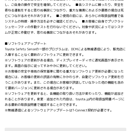
し、ご自身の操作で安全を確保してください。 ■各システムに頼ったり、安全を
委ねる運転をすると思わぬ事故につながり、重大な傷害におよぶか最悪の場合は死
亡につながるおそれがあります。 ■ご使用の前には、あらかじめ取扱説明書で各
システムの特徴・操作方法を必ずご確認ください。 ■お客様ご自身でプリクラッ
シュセーフティの作動テストを行わないでください。対象や状況によってはシステ
ムが正常に作動せず、思わぬ事故につながるおそれがあります。
■ソフトウェアアップデート
Toyota Safety Senseの一部のプログラムは、DCMによる無線通信により、販売店に
入庫することなく最新のソフトウェアに更新できます。
※ソフトウェアの更新がある場合、ディスプレイオーディオに通知画面が表示され
ます。画面の指示に従ってすみやかに更新してください。
※お客様の安全や車両の保安基準に関わる重大なソフトウェア更新が必要になった
場合には、お客様の更新の許諾の有無にかかわらず、自動でソフトウェア更新を行
うことがあります。また、この場合にお客様が許諾していなかった他の機能も含め
て最新バージョンに更新される場合があります。
※ソフトウェアを更新すると、各機能の取り扱い方法が変わったり、機能が追加さ
れることがあります。変更・追加された内容は、toyota.jp内の取扱説明書ページに
ある最新の取扱説明書で確認することができます。
※無線通信によるソフトウェアアップデートはT-Connect契約が必要です。