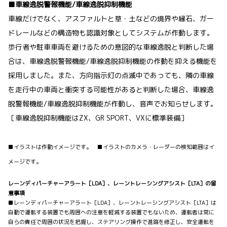
■車線逸脱警報機能/車線逸脱抑制機能
車線だけでなく、アスファルトと草・土などの境界や縁石、ガー
ドレールなどの構造物も認識対象としてシステムが作動します。
歩行者や駐車車両を避けるための意図的な車線逸脱と判断した場
合は、車線逸脱警報機能/車線逸脱抑制機能の作動を抑える機能を
採用しました。また、方向指示灯の点滅中であっても、隣の車線
を走行中の車両と衝突する可能性があると判断した場合、車線逸
脱警報機能/車線逸脱抑制機能が作動し、音声でお知らせします。
［車線逸脱抑制機能はZX、GR SPORT、VXに標準装備］
■イラストは作動イメージです。 ■イラストのカメラ・レーダーの検知範囲はイ
メージです。
レーンディパーチャーアラート［LDA］、レーントレーシングアシスト［LTA］の留
意事項
■レーンディパーチャーアラート［LDA］、レーントレーシングアシスト［LTA］は
自動で運転する装置でも周囲への注意を軽減する装置でもないため、運転者は常に
自らの責任で周囲の状況を把握し、ステアリング操作で進路を修正し、安全運転を