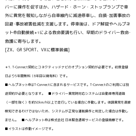
バーに操作を促すほか、ハザード・ホーン・ストップランプで車
外に異常を報知しながら自車線内に減速停車し、自損･加害事故の
回避･事故被害低減を支援します。停車後は、ドア解錠やヘルプネ
ット®自動接続
による救命要請も行い、早期のドライバー救命･
＊1
救護に寄与します。
[ZX、GR SPORT、VXに標準装備]
＊1. T-Connect契約とコネクティッドナビのオプション契約が必要です。初度登録
日より5年間無料（6年目以降有料）です。
■ヘルプネット®はT-Connectに含まれるサービスです。T-Connectのご利用には別
途契約が必要となります。 ■ドライバー異常時対応システムは自動車専用道路
（一部を除く）を約50km/h以上で走行している場合に作動します。体調異常を直接
検知できるわけではないため、システムが正常な運転操作と判定した場合は作動し
ません。 ■ヘルプネット®は株式会社 日本緊急通報サービスの登録商標です。
■イラストは作動イメージです。