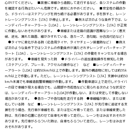
心がけてください。 ■故意に車線から逸脱して走行するなど、各システムの作動
を確認する行為はたいへん危険です。絶対におやめください。 ■安全性の観点か
ら、ドライバーはステアリングを持ち続ける必要があります。手を放すと、レーン
トレーシングアシスト［LTA］が停止します。 ■例えば次のような条件下では、レ
ーンディパーチャーアラート［LDA］、レーントレーシングアシスト［LTA］が正常
に作動しないおそれがあります。 ●車線または走路の認識が困難なシーン（悪天
候、逆光、濡れた路面、線がかすれている、急カーブ、急勾配、分合流付近など）
●タイヤに変化がある時（応急用タイヤ、タイヤチェーン装着時など） ■例え
ば次のような条件下ではシステムの作動条件が満たされずレーンディパーチャーア
ラート［LDA］、レーントレーシングアシスト［LTA］の作動をキャンセルする場合
があります。 ●車線を見失った時 ●ドライバーの追加運転操作を検知した時
（ステアリング、ブレーキ、アクセルの操作など） など ■レーンディパーチャ
ーアラート［LDA］は約50km/h以上で作動します。路外の構造物に対しては約35k
m/h以上で作動します。ただし、レーントレーシングアシスト［LTA］支援中は約50
km/h未満でも車線逸脱警報機能が作動します。 ■作動車速以上で走行しドライバ
ーの目で車線が見える場合でも、山間部や市街地などに見られる次のような状況で
は、レーンディパーチャーアラート[LDA]が作動しない、または安定して作動しない
場合があります。 ●急カーブや急勾配を走行する時 ●車線幅が狭い、または変
化している時 など ■レーントレーシングアシスト［LTA］が先行車に追従する支
援を行う場合、先行車が車線を右、または左に片寄って走行、または車線変更した
時は、先行車の位置に合わせて自車も片寄って走行し、レーンをはみ出すおそれが
あります。先行車がふらついた時は、自車もふらついて走行し、レーンをはみ出す
おそれがあります。