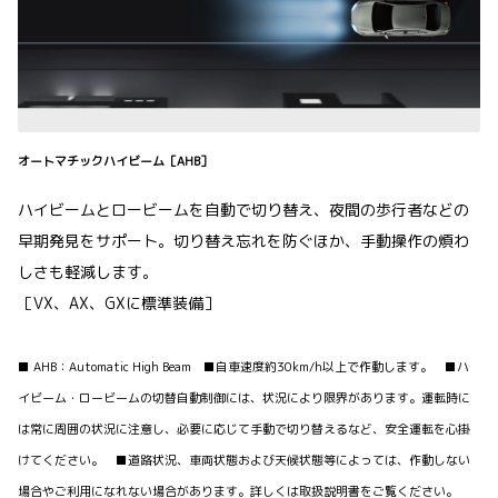
オートマチックハイビーム［AHB］
ハイビームとロービームを自動で切り替え、夜間の歩行者などの
早期発見をサポート。切り替え忘れを防ぐほか、手動操作の煩わ
しさも軽減します。
［VX、AX、GXに標準装備］
■ AHB：Automatic High Beam ■自車速度約30km/h以上で作動します。 ■ハ
イビーム・ロービームの切替自動制御には、状況により限界があります。運転時に
は常に周囲の状況に注意し、必要に応じて手動で切り替えるなど、安全運転を心掛
けてください。 ■道路状況、車両状態および天候状態等によっては、作動しない
場合やご利用になれない場合があります。詳しくは取扱説明書をご覧ください。