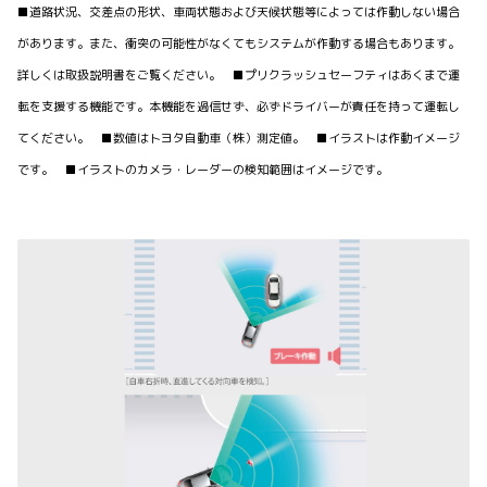
■道路状況、交差点の形状、車両状態および天候状態等によっては作動しない場合
があります。また、衝突の可能性がなくてもシステムが作動する場合もあります。
詳しくは取扱説明書をご覧ください。 ■プリクラッシュセーフティはあくまで運
転を支援する機能です。本機能を過信せず、必ずドライバーが責任を持って運転し
てください。 ■数値はトヨタ自動車（株）測定値。 ■イラストは作動イメージ
です。 ■イラストのカメラ・レーダーの検知範囲はイメージです。