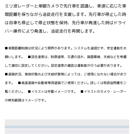
ミリ波レーダーと単眼カメラで先行車を認識し、車速に応じた車
間距離を保ちながら追従走行を支援します。先行車が停止した時
は自車も停止して停止状態を保持、先行車が発進した時はドライ
バー操作により発進し、追従走行を再開します。
■車間距離制御は状況により限界があります。システムを過信せず、安全運転をお
願いします。 ■設定速度は、制限速度、交通の流れ、路面環境、天候などを考慮
して適切に設定してください。設定速度の確認は運転者が行う必要があります。
■道路状況、車両状態および天候状態等によっては、ご使用になれない場合があり
ます。 ■高速道路や自動車専用道路でご使用ください。詳しくは取扱説明書をご
覧ください。 ■イラストは作動イメージです。 ■イラストのカメラ・レーダー
の検知範囲はイメージです。