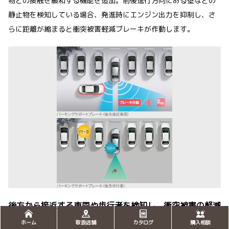
物との接触を緩和する機能を追加。前後進行方向にある壁などの
静止物を検知している場合、発進時にエンジン出力を抑制し、さ
らに距離が縮まると衝突被害軽減ブレーキが作動します。
後方から接近する車両や歩行者を検知し、衝突被害の軽減
に寄与。
ホーム
取扱店舗
カタログ
購入相談