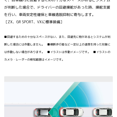
が判断した場合で、ドライバーの回避操舵があった時、操舵支援
を行い、車両安定性確保と車線逸脱抑制に寄与します。
［ZX、GR SPORT、VXに標準装備］
■回避するための十分なスペースがない、また、回避先に物があるとシステムが判
断した場合には作動しません。 ■横断歩行者など一定以上の速度を持った対象に
は作動しない場合があります。 ■イラストは作動イメージです。 ■イラストの
カメラ・レーダーの検知範囲はイメージです。