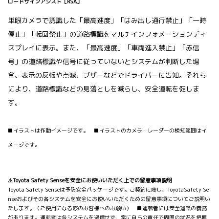
ロードサインアシスト［RSA］
単眼カメラで認識した「最高速度」「はみ出し通行禁止」「一時
停止」「転回禁止」の道路標識をマルチインフォメーションディ
スプレイに表示。また、「最高速度」「車両進入禁止」「赤信
号」の道路標識や信号に従っていないとシステムが判断した場
合、表示の反転や点滅、ブザーなどでドライバーに告知。それら
により、道路標識などの見落としを減らし、安全運転を促しま
す。
■イラストは作動イメージです。 ■イラストのカメラ・レーダーの検知範囲はイ
メージです。
⚠Toyota Safety Senseを安全にお使いいただく上での留意事項説明
Toyota Safety Senseは予防安全パッケージです。ご契約に際し、ToyotaSafety Se
nseおよびその各システムを安全にお使いいただくための留意事項についてご説明い
たします。（ご使用になる際のお客様へのお願い） ■運転者には安全運転の義務
があります。運転者は各システムを過信せず、常に自らの責任で周囲の状況を把握