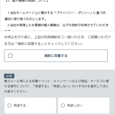
【2．個人情報の取扱について】
1.当社ホームページ上に掲示する「プライバシー・ポリシー」に基づき、
適切に取り扱うものとします。
2.当社が取得したお客様の個人情報は、以下の目的で利用させていただき
ます。
お申込を行う前に、上記の利用規約をご一読いただき、ご同意いただけ
(1)お客様リクエストに対応するにあたって問題が発生した場合の確認・
る方は「規約に同意する」にチェックしてください。
連絡
(2)お客様から照会があった場合のリクエスト情報の確認
規約に同意する
(3)お客様に不利益を与えないために行う、お客様に対する迅速なご連絡
（電子メール、電話、郵送によるご連絡）
(4)当社で取り扱っている商品・サービスなどに関する営業上のご案内
(5)商品の企画・開発あるいはお客様満足向上策などの検討のためのお客
必須
様アンケート調査の実施
電子メール等による各種イベント・キャンペーンおよび商品・サービスに関
する案内について、「希望する」「希望しない」のいずれかを選択して先に
お進みください。
【3．推奨環境について】
1.当社の推奨するインターネット環境にてお申込みをお願いします。推奨
希望する
希望しない
以外の環境によって発生した情報の不備や