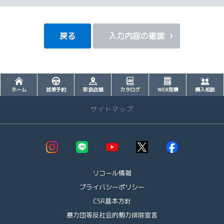
それに伴う連絡の不徹底については責任を負いかねますので、あらかじ
めご了承ください。
なお、不具合の生じたデータについてはお客様にお断り無く削除させて
戻る
入力内容の確認
いただく場合がございます。
※推奨環境についてはTOYOTAメーカーサイト「ご利用にあたって」を参
照ください。
ホーム
試乗予約
取扱店舗
カタログ
WEB見積
購入相談
【4．規約について】
サイトマップ
1.本規約は事前の告知なく変更することがあります。変更した内容は本ペ
ージにてご確認いただくものとします。
お店を探す
店舗一覧 >>
【トヨタ自動車への個人情報の第三者提供について】
・大館店
1.当社が取得したお客様の個人情報（本リクエストフォームよりご入力いた
リコール情報
・鹿角支店
だいた氏名、住所、電話番号、メールアドレスを含む本リクエストの内容、
プライバシーポリシー
・鷹巣店
当ウェブサイトの閲覧情報）は、本リクエストフォームのシステムに不具合
CSR基本方針
・能代店
等が生じた場合に限り、原因調査・復旧の目的でシステムを管理するトヨタ
・秋田北店
暴力団等反社会的勢力排除宣言
自動車に提供させて頂きます。
・新国道中央店