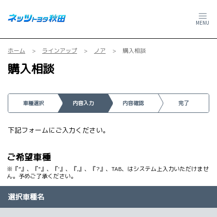
MENU
ホーム
ラインアップ
ノア
購入相談
購入相談
車種選択
内容入力
内容確認
完了
下記フォームにご入力ください。
ご希望車種
※『”』、『"』、『'』、『,』、『?』、TAB、はシステム上入力いただけませ
ん。予めご了承ください。
選択車種名