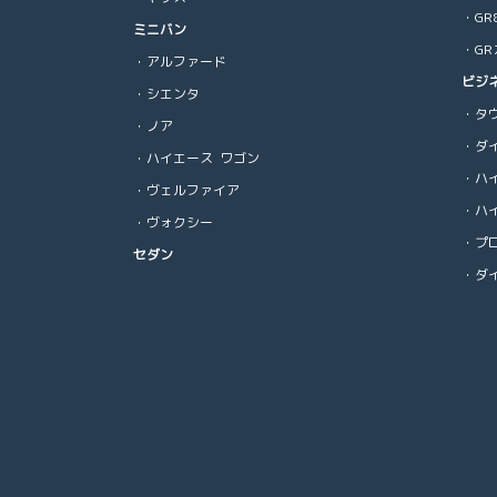
・GR
ミニバン
・G
・アルファード
ビジ
・シエンタ
・タ
・ノア
・ダ
・ハイエース ワゴン
・ハ
・ヴェルファイア
・ハ
・ヴォクシー
・プ
セダン
・ダイ