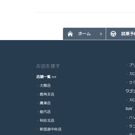
ホーム
試乗予
・プ
お店を探す
・カ
店舗一覧 >>
・ク
・大館店
ワゴ
・鹿角支店
・カ
・鷹巣店
SUV
・能代店
・ハ
・秋田北店
・ラン
・新国道中央店
・ラン