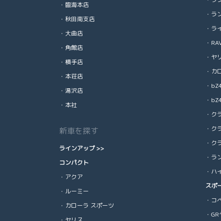
・臨海本店
・ラン
・秋田南支店
・ラ
・大曲店
・RA
・角館店
・ヤ
・横手店
・カ
・本荘店
・bZ
・湯沢店
・bZ4
・本社
・ク
・ク
新車を探す
・ク
ラインアップ >>
・ラン
コンパクト
・ハ
・アクア
スポ
・ルーミー
・コペ
・カローラ スポーツ
・GR
・ヤリス