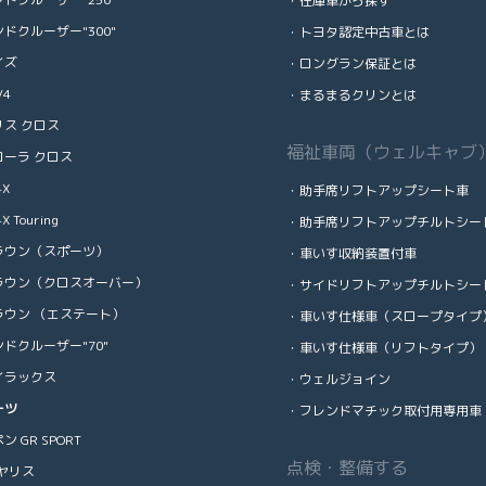
・在庫車から探す
ドクルーザー"300"
・トヨタ認定中古車とは
イズ
・ロングラン保証とは
V4
・まるまるクリンとは
リス クロス
福祉車両（ウェルキャブ
ローラ クロス
4X
・助手席リフトアップシート車
X Touring
・助手席リフトアップチルトシー
ラウン（スポーツ）
・車いす収納装置付車
ラウン（クロスオーバー）
・サイドリフトアップチルトシー
ラウン （エステート）
・車いす仕様車（スロープタイプ
ドクルーザー"70"
・車いす仕様車（リフトタイプ）
イラックス
・ウェルジョイン
ーツ
・フレンドマチック取付用専用車
ン GR SPORT
点検・整備する
ヤリス