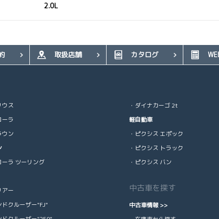
2.0L
約
取扱店舗
カタログ
WE
リウス
・ダイナカーゴ 2t
ローラ
軽自動車
ラウン
・ピクシス エポック
ン
・ピクシス トラック
ローラ ツーリング
・ピクシス バン
中古車を探す
リアー
ドクルーザー"FJ"
中古車情報 >>
ドクルーザー"250"