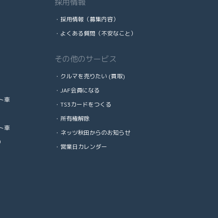
採用情報
・採用情報（募集内容）
・よくある質問（不安なこと）
その他のサービス
）
・クルマを売りたい (買取)
・JAF会員になる
ト車
・TS3カードをつくる
・所有権解除
ト車
・ネッツ秋田からのお知らせ
）
・営業日カレンダー