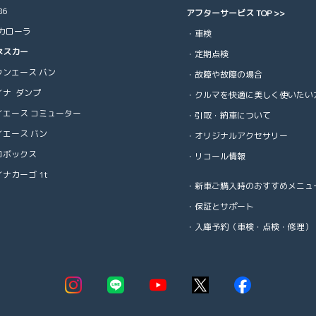
86
アフターサービス TOP >>
Rカローラ
・車検
ネスカー
・定期点検
ウンエース バン
・故障や故障の場合
イナ ダンプ
・クルマを快適に美しく使いたい
イエース コミューター
・引取・納車について
イエース バン
・オリジナルアクセサリー
ロボックス
・リコール情報
ナカーゴ 1t
・新車ご購入時のおすすめメニュ
・保証とサポート
・入庫予約（車検・点検・修理）