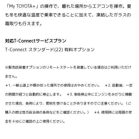
「My TOYOTA+」の操作で、離れた場所からエアコンを操作。夏
も冬も快適な温度で乗車できることに加えて、凍結したガラスの
霜取りも行えます。
対応T-Connectサービスプラン
T-Connect スタンダード(22) 有料オプション
※販売店装着オプションのリモートスタートを装着している場合はご利用いただけ
ません。
＊1. 一般公道上や閉め切った場所での使用はおやめください。 ＊2. 起動後、一定
の時間が経つと自動的に停止します。 ＊3. 車両停止中にエンジンをみだりに稼働
させた場合、条例により、罰則を受けることがありますのでご注意ください。（ご
購入の際は地方自治体の条例などをご確認ください。） ＊4. 使用時には周囲の安
全を十分にご確認の上ご使用ください。