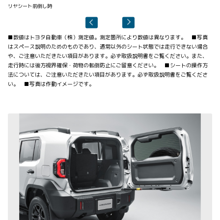
リヤシート前倒し時
リ
■数値はトヨタ自動車（株）測定値。測定箇所により数値は異なります。 ■写真
はスペース説明のためのものであり、通常以外のシート状態では走行できない場合
や、ご注意いただきたい項目があります。必ず取扱説明書をご覧ください。また、
走行時には後方視界確保・荷物の転倒防止にご留意ください。 ■シートの操作方
法については、ご注意いただきたい項目があります。必ず取扱説明書をご覧くださ
い。 ■写真は作動イメージです。