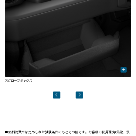
+
SB
Ⓐグローブボックス
Ⓑ
■燃料消費率は定められた試験条件のもとでの値です。お客様の使用環境(気象、渋