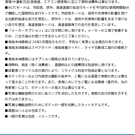
滞等)や運転方法(急発進、エアコン使用等)に応じて燃料消費率は異なります。
■WLTCモードは、市街地、郊外、高速道路の各走行モードを平均的な使用時間配分
で構成した国際的な走行モードです。市街地モードは、信号や渋滞等の影響を受け
る比較的低速な走行を想定し、郊外モードは、信号や渋滞等の影響をあまり受けな
い走行を想定、高速道路モードは、高速道路等での走行を想定しています。
■「メーカーオプション」はご注文時に申し受けます。メーカーの工場で装着する
ため、ご注文後はお受けできませんのでご了承ください。
■車両本体価格は'26年5月現在のもので、予告なく変更となる場合があります。
■車両本体価格はスペアタイヤ（車両装着タイヤ）、タイヤ交換用工具付の価格で
す。
■車両本体価格にはオプション価格は含まれていません。
■保険料、税金（除く消費税）、登録料などの諸費用は別途申し受けます。
■自動車リサイクル法の施行により、リサイクル料金が別途必要となります。
■ボディカラーおよび内装色は撮影の条件や、ご覧になる画面で実際の色とは異な
って見えることがあります。また、実車においてもご覧になる環境（屋内外、光の
角度等）により、ボディカラーの見え方は異なります。
■写真は機能説明のために各ランプを点灯したものです。実際の走行状態を示すも
のではありません。
■写真は機能説明のためにボディの一部を切断したカットモデルです。
■画面はハメ込み合成です。
■一部の写真は合成・イメージです。